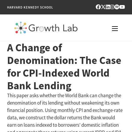
HARVARD KENNEDY SCHOOL
A Change of
RESEARCH
Denomination: The Case
TOOLS
for CPI-Indexed World
PUBLICATIONS
Bank Lending
ENGAGE
This paper asks whether the World Bank can change the
denomination of its lending without weakening its own
NEWS & MEDIA
financial position. Using monthly CPI and exchange-rate
data, we construct the dollar returns the Bank would
ABOUT
earn on loans indexed to borrowers’ domestic inflation