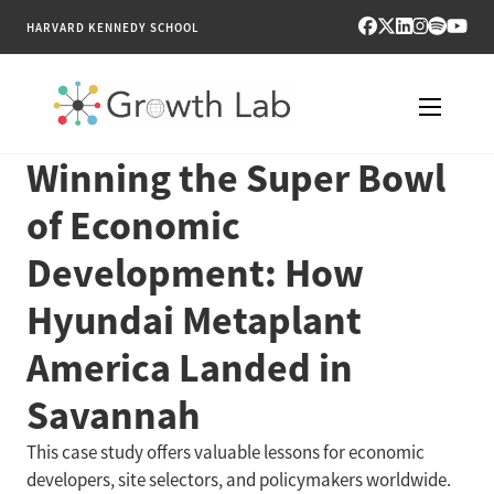
HARVARD KENNEDY SCHOOL
Winning the Super Bowl
RESEARCH
of Economic
TOOLS
Development: How
PUBLICATIONS
Hyundai Metaplant
ENGAGE
America Landed in
Savannah
NEWS & MEDIA
This case study offers valuable lessons for economic
ABOUT
developers, site selectors, and policymakers worldwide.