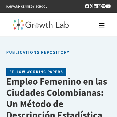
HARVARD KENNEDY SCHOOL
RESEARCH
PUBLICATIONS REPOSITORY
TOOLS
PUBLICATIONS
FELLOW WORKING PAPERS
Empleo Femenino en las
ENGAGE
Ciudades Colombianas:
NEWS & MEDIA
Un Método de
ABOUT
Descripción Estadística